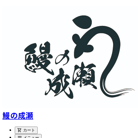
鰻の成瀬
shopping_cart
カート
menu
メニュー