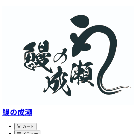
鰻の成瀬
shopping_cart
カート
menu
メニュー