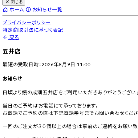
close
閉じる
home
info
ホーム
お知らせ一覧
プライバシーポリシー
特定商取引法に基づく表記
arrow_back
戻る
五井店
最短の受取日時：2026年8月9日 11:00
お知らせ
日頃より鰻の成瀬五井店をご利用いただきありがとうござい
当日のご予約はお電話にて承っております。
お電話でご予約の際は下記電話番号までお問い合わせくださ
一回のご注文が３０個以上の場合は事前のご連絡をお願い致