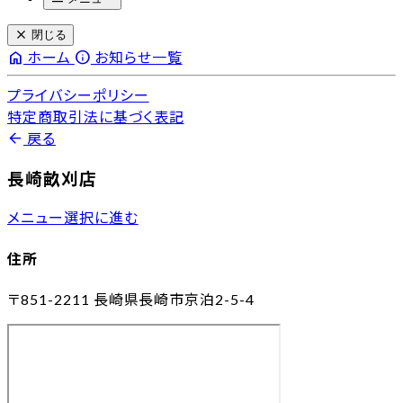
close
閉じる
home
info
ホーム
お知らせ一覧
プライバシーポリシー
特定商取引法に基づく表記
arrow_back
戻る
長崎畝刈店
メニュー選択に進む
住所
〒851-2211
長崎県長崎市京泊2-5-4