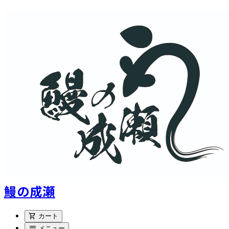
鰻の成瀬
shopping_cart
カート
menu
メニュー