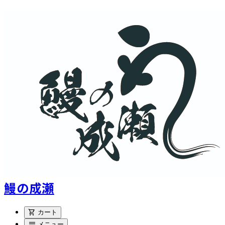
鰻の成瀬
shopping_cart
カート
menu
メニュー