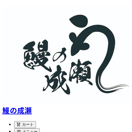
鰻の成瀬
shopping_cart
カート
menu
メニュー