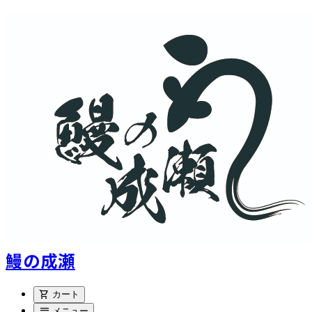
鰻の成瀬
shopping_cart
カート
menu
メニュー