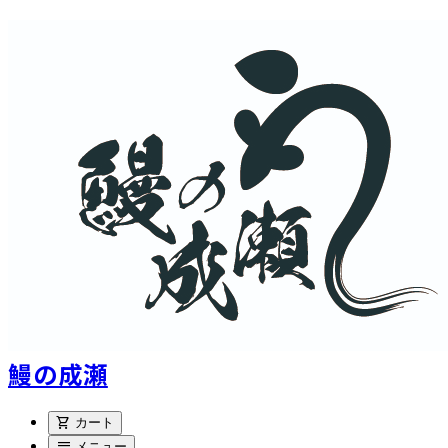
鰻の成瀬
shopping_cart
カート
menu
メニュー