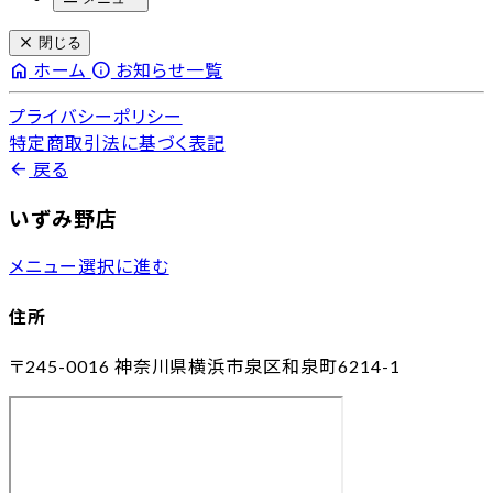
close
閉じる
home
info
ホーム
お知らせ一覧
プライバシーポリシー
特定商取引法に基づく表記
arrow_back
戻る
いずみ野店
メニュー選択に進む
住所
〒245-0016
神奈川県横浜市泉区和泉町6214-1