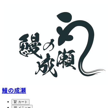
鰻の成瀬
shopping_cart
カート
menu
メニュー