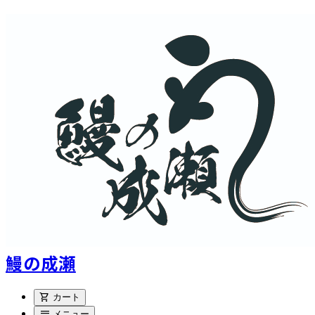
鰻の成瀬
shopping_cart
カート
menu
メニュー