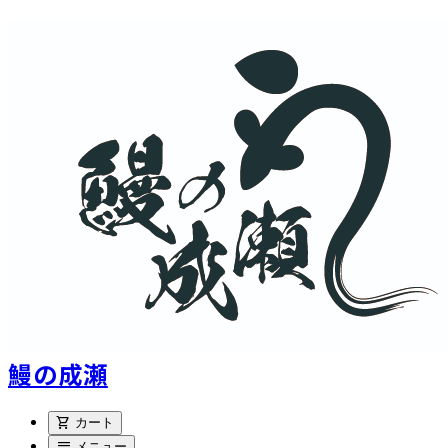
鰻の成瀬
shopping_cart
カート
menu
メニュー