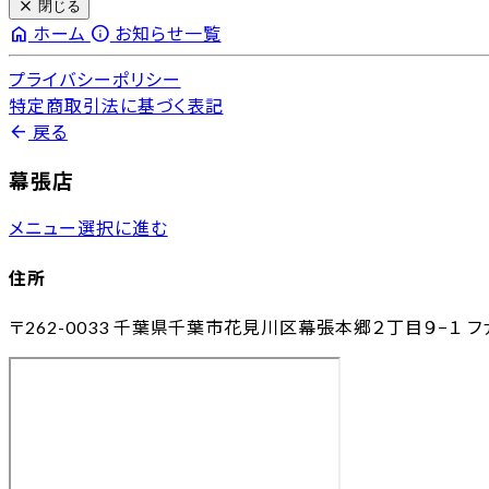
close
閉じる
home
info
ホーム
お知らせ一覧
プライバシーポリシー
特定商取引法に基づく表記
arrow_back
戻る
幕張店
メニュー選択に進む
住所
〒262-0033
千葉県千葉市花見川区幕張本郷２丁目９−１ ファ