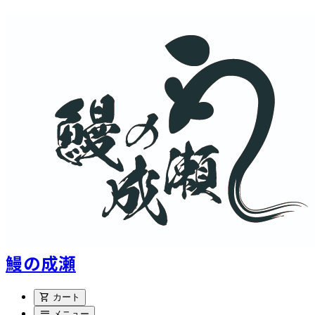
鰻の成瀬
shopping_cart
カート
menu
メニュー