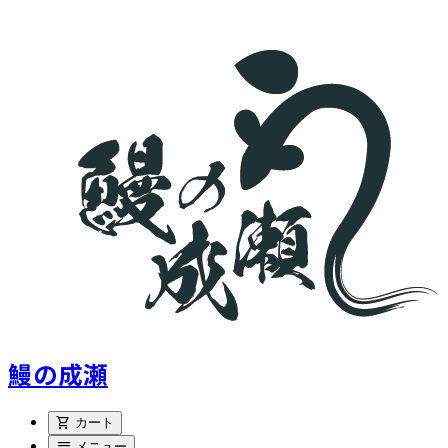
鰻の成瀬
shopping_cart
カート
menu
メニュー