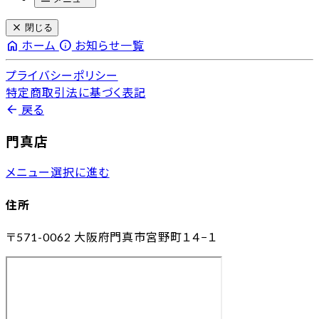
close
閉じる
home
info
ホーム
お知らせ一覧
プライバシーポリシー
特定商取引法に基づく表記
arrow_back
戻る
門真店
メニュー選択に進む
住所
〒571-0062
大阪府門真市宮野町１４−１