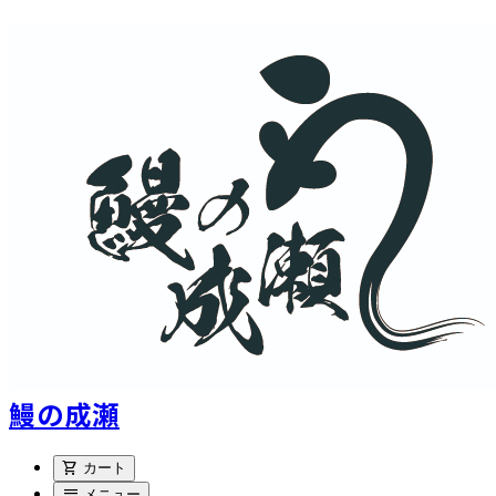
鰻の成瀬
shopping_cart
カート
menu
メニュー