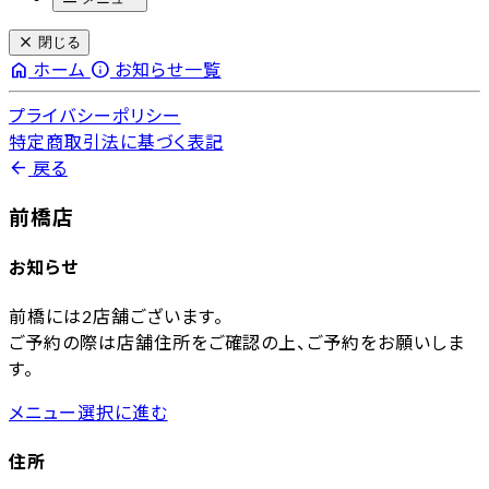
close
閉じる
home
info
ホーム
お知らせ一覧
プライバシーポリシー
特定商取引法に基づく表記
arrow_back
戻る
前橋店
お知らせ
前橋には2店舗ございます。
ご予約の際は店舗住所をご確認の上、ご予約をお願いしま
す。
メニュー選択に進む
住所