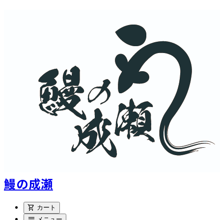
鰻の成瀬
shopping_cart
カート
menu
メニュー