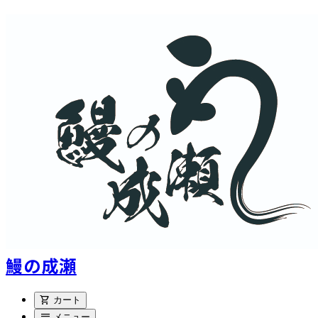
鰻の成瀬
shopping_cart
カート
menu
メニュー