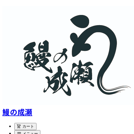
鰻の成瀬
shopping_cart
カート
menu
メニュー