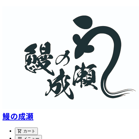
鰻の成瀬
shopping_cart
カート
menu
メニュー