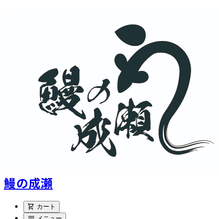
鰻の成瀬
shopping_cart
カート
menu
メニュー