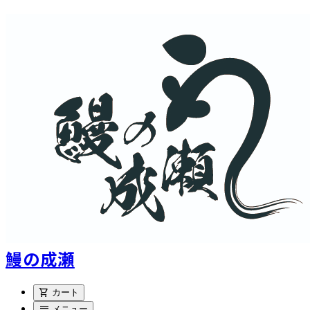
鰻の成瀬
shopping_cart
カート
menu
メニュー