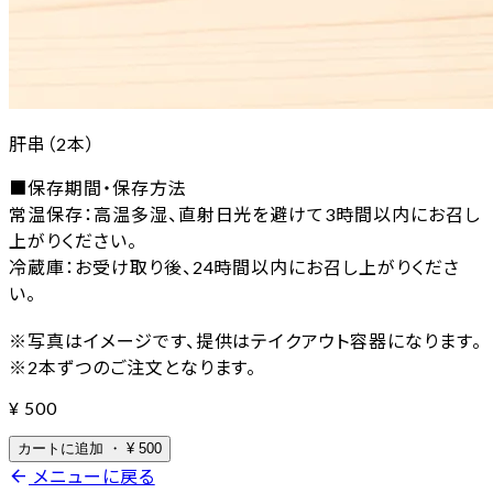
肝串（2本）
■保存期間・保存方法
常温保存：高温多湿、直射日光を避けて3時間以内にお召し
上がりください。
冷蔵庫：お受け取り後、24時間以内にお召し上がりくださ
い。
※写真はイメージです、提供はテイクアウト容器になります。
※2本ずつのご注文となります。
¥
500
カートに追加
・
¥
500
arrow_back
メニューに戻る