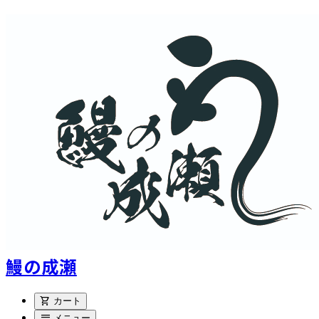
鰻の成瀬
shopping_cart
カート
menu
メニュー