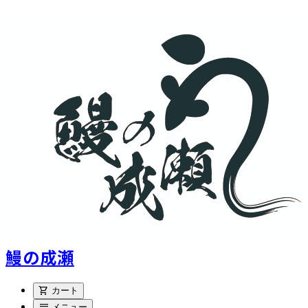
鰻の成瀬
shopping_cart
カート
menu
メニュー