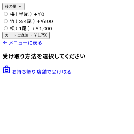
expand_more
鰻の量
梅（ 半尾 ）
+￥0
竹（ 3/4尾 ）
+￥600
松（ 1尾 ）
+￥1,000
カートに追加
・
¥
1,750
arrow_back
メニューに戻る
受け取り方法を選択してください
お持ち帰り
店舗で受け取る