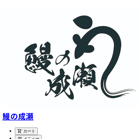
鰻の成瀬
shopping_cart
カート
menu
メニュー